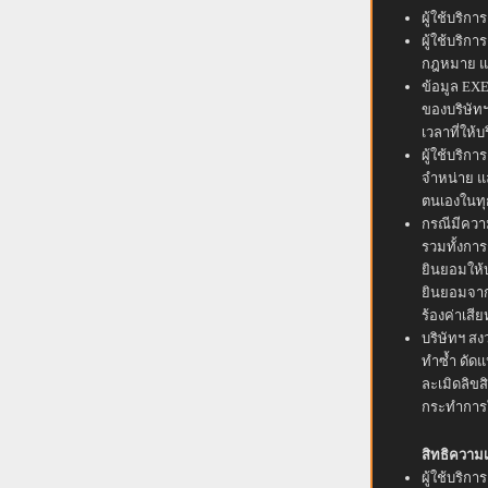
ผู้ใช้บริ
ผู้ใช้บริก
กฎหมาย แล
ข้อมูล EXE
ของบริษัทฯ
เวลาที่ให้
ผู้ใช้บริ
จำหน่าย แล
ตนเองในทุก
กรณีมีควา
รวมทั้งการ
ยินยอมให้บ
ยินยอมจากผ
ร้องค่าเสี
บริษัทฯ สง
ทำซ้ำ ดัด
ละเมิดลิขส
กระทำการใด
สิทธิความเ
ผู้ใช้บริก