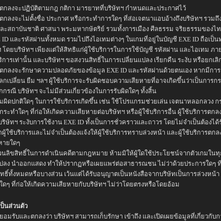
การตกลงจะปฏิบัติตามกฎ กติกา มารยาทที่บริษัทฯ กำหนดและประกาศไว้
ารตกลงจะไม่ตั้งชื่อ ประกาศ หรือกระทำการใดๆ ที่ส่อเจตนาแอบอ้างถึงบริษัทฯ รวมถ
ะสถาบันชาติ ศาสนา พระมหากษัตริย์ รวมทั้งการเมือง ศีลธรรม จริยธรรมของไ
 ID และรหัสผ่านทั้งหมด รวมไปถึงไอเทมต่างๆ ในเกมที่อยู่ในบัญชี EXE ID ถือเป็นท
 โดยบริษัทฯ เพียงแต่ให้สิทธิแก่ผู้ใช้บริการในการใช้บัญชี รหัสผ่าน และไอเทม ภ
บริการเท่านั้น และบริษัทฯ ขอสงวนสิทธิ์ในการเปลี่ยนแปลง เรียกคืน ระงับ หรือยกเลิก
การตกลงจะรักษาความปลอดภัยของข้อมูล EXE ID และรหัสผ่านด้วยตนเอง หากมีการส
กเปลี่ยน ยืม ฯลฯ ผู้ใช้บริการจะรับผิดชอบความเสียหายที่อาจเกิดขึ้นว่าเป็นการ
กรณี บริษัทฯ จะไม่มีส่วนเกี่ยวข้องในการรับผิดใดๆ ทั้งสิ้น
มผิดปกติใดๆ ในการใช้บริการเกิดขึ้น เช่น ใช้โปรแกรมช่วยเล่น เจตนาหลอกลวง ก
กระทำใดๆ ที่ก่อให้เกิดความเสียหายต่อบริษัทฯ หรือผู้ใช้บริการอื่น ผู้ใช้บริการตกลง
ริษัทฯ ระงับการใช้งาน EXE ID ทั้งเป็นการชั่วคราวและถาวร โดยไม่จำเป็นต้องได
ู้ใช้บริการและไม่จำเป็นต้องแจ้งให้ผู้ใช้บริการทราบล่วงหน้า และผู้ใช้บริการตกล
ยหายใดๆ
วนลิขสิทธิ์ในการดำเนินคดีตามกฎหมาย ห้ามมิให้ผู้ใดใช้ประโยชน์จากตัวเกมในทุ
แปลง นำออกแสดง ทำให้ปรากฏหรือเผยแพร่ต่อสาธารณชน ไม่ว่าด้วยประการใดๆ ที
ิทธิ์ทั้งหมดหรือบางส่วน เว้นแต่ได้รับอนุญาตเป็นหนังสือจากบริษัทเป็นการล่วงหน้า
ๆ ที่ก่อให้เกิดความเสียหายกับบริษัทฯ ไม่ว่าโดยตรงหรือโดยอ้อม
ป็นส่วนตัว
ารยอมรับและตกลงว่า บริษัทฯ สามารถเก็บรักษา เข้าถึง และเปิดเผยข้อมูลที่เกี่ยวกับก