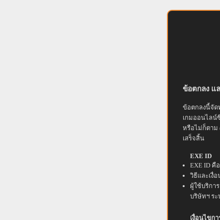
ข้อตกลง แล
ข้อตกลงนี้จัดท
เกมออนไลน์ซึ่
หรือไม่ก็ตาม 
เสร็จสิ้น
EXE ID
EXE ID คือ 
วิธีและเง
ผู้ใช้บริกา
บริษัทฯ ระ
เงื่อนไขกา